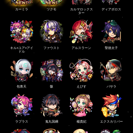
カーミラ
ツクモ
カルマロックス
ディアボロス
ター
キル×ユア×アイ
ファウスト
アルスラーン
聖徳太子
ドル
包青天
骸
えびす
バサラ
ラプラス
鬼丸国綱
楊貴妃
エクスカリバー