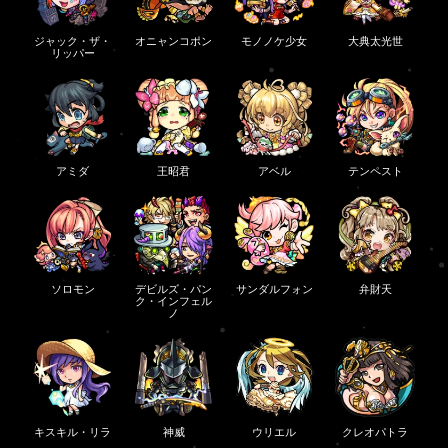
ジャック・ザ・
オニャンコポン
モノノケ少女
大典太光世
リッパー
アミダ
王昭君
アベル
テンペスト
ソロモン
デビルズ・パン
サンダルフォン
弁財天
ク・インフェル
ノ
キスキル・リラ
神威
ウリエル
クレオパトラ