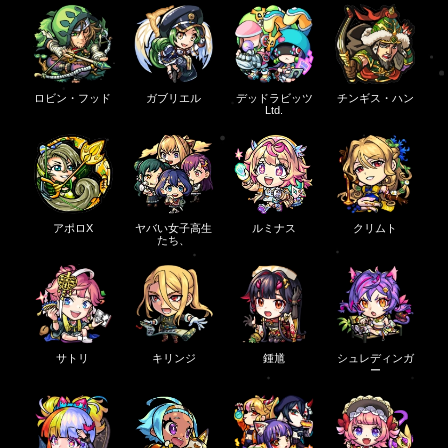
ロビン・フッド
ガブリエル
デッドラビッツ
チンギス・ハン
Ltd.
アポロX
ヤバい女子高生
ルミナス
クリムト
たち、
サトリ
キリンジ
鍾馗
シュレディンガ
ー