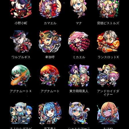
小野小町
カマエル
マナ
背徳ピストルズ
ワルプルギス
卑弥呼
ミカエル
ランスロットX
アグナムートＸ
アグナムート
東方萌萌美人
アンドロイドダ
イナー
さよならグラビ
月下老人
シャルルマーニ
ちはや