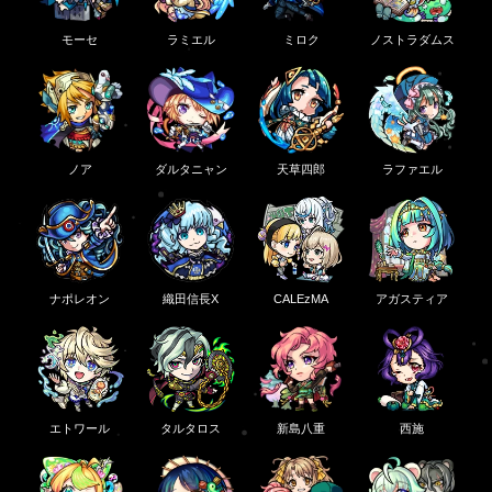
モーセ
ラミエル
ミロク
ノストラダムス
ノア
ダルタニャン
天草四郎
ラファエル
ナポレオン
織田信長X
CALEzMA
アガスティア
エトワール
タルタロス
新島八重
西施