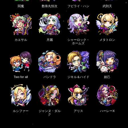
閻魔
数珠丸恒次
フビライ・ハン
武則天
カエサル
月麗
シャーロック・
メタトロン
ホームズ
Two for all
パンドラ
ジキル＆ハイド
妲己
ルシファー
ジャンヌ・ダル
アリス
ハーレーX
ク