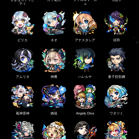
ティ
ュ
ピリカ
ネオ
アナスタシア
項羽
アムリタ
神農
ハレルヤ
童子切安綱
風神雷神
媽祖
Angely Diva
ワタツミ