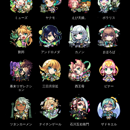
ミューズ
ヤクモ
えび天娘。
ポラリス
劉邦
アンドロメダ
カノン
まほろば
幕末リザレクシ
三日月宗近
西王母
ビナー
ョン
ツタンカーメン
ナイチンゲール
石川五右衛門
ザドキエル