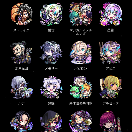
ストライク
盤古
マジカル☆メル
星霜
ルンず
水戸光圀
メモリー
バビロン
アビス
ルナ
帰蝶
終末運命共同隊
アルセーヌ