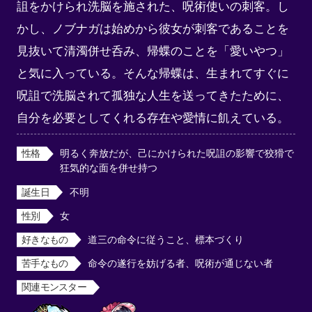
詛をかけられ洗脳を施された、呪術使いの刺客。し
かし、ノブナガは始めから彼女が刺客であることを
見抜いて清濁併せ呑み、帰蝶のことを「愛いやつ」
と気に入っている。そんな帰蝶は、生まれてすぐに
呪詛で洗脳されて孤独な人生を送ってきたために、
自分を必要としてくれる存在や愛情に飢えている。
性格
明るく奔放だが、己にかけられた呪詛の影響で狡猾で
狂気的な面を併せ持つ
誕生日
不明
性別
女
好きなもの
道三の命令に従うこと、標本づくり
苦手なもの
命令の遂行を妨げる者、呪術が通じない者
関連モンスター