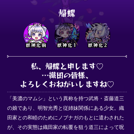
帰蝶
獣神化前
獣神化1
獣神化2
私、帰蝶と申します♡

…織田の皆様、

よろしくおねがいしますね♡
「美濃のマムシ」という異称を持つ武将・斎藤道三
の娘であり、明智光秀と従姉妹関係にある少女。織
田家との和睦のためにノブナガのもとに遣わされた
が、その実態は織田家の転覆を狙う道三によって呪