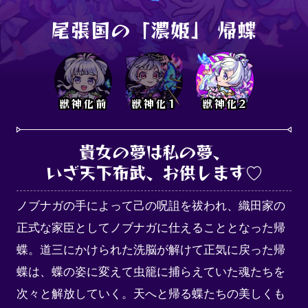
尾張国の「濃姫」 帰蝶
獣神化前
獣神化1
獣神化2
貴女の夢は私の夢、

いざ天下布武、お供します♡
ノブナガの手によって己の呪詛を祓われ、織田家の
正式な家臣としてノブナガに仕えることとなった帰
蝶。道三にかけられた洗脳が解けて正気に戻った帰
蝶は、蝶の姿に変えて虫籠に捕らえていた魂たちを
次々と解放していく。天へと帰る蝶たちの美しくも