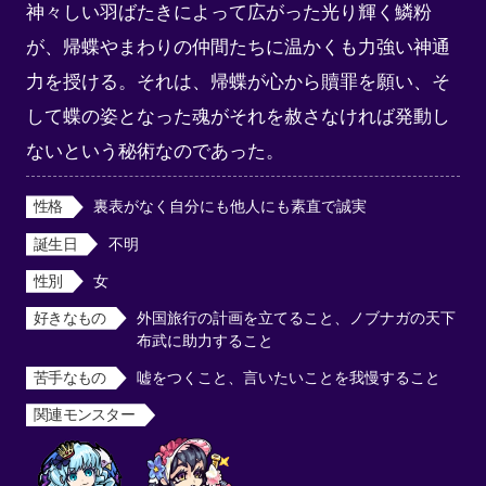
神々しい羽ばたきによって広がった光り輝く鱗粉
が、帰蝶やまわりの仲間たちに温かくも力強い神通
力を授ける。それは、帰蝶が心から贖罪を願い、そ
して蝶の姿となった魂がそれを赦さなければ発動し
ないという秘術なのであった。
性格
裏表がなく自分にも他人にも素直で誠実
誕生日
不明
性別
女
好きなもの
外国旅行の計画を立てること、ノブナガの天下
布武に助力すること
苦手なもの
嘘をつくこと、言いたいことを我慢すること
関連モンスター