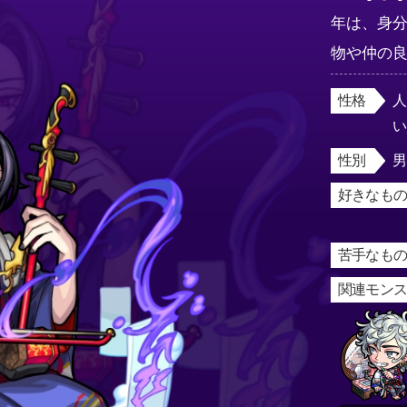
年は、身
物や仲の
性格
性別
好きなもの
苦手なもの
関連モン