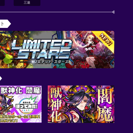
三途
ント