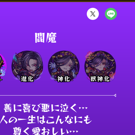
閻魔
前
進化
神化
獣神化
善に喜び悪に泣く…

人の一生はこんなにも

尊く愛おしい…