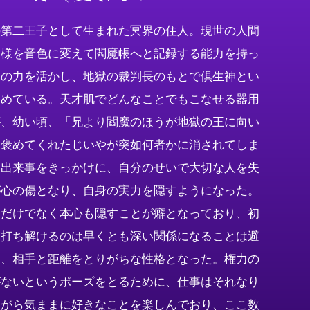
の第二王子として生まれた冥界の住人。現世の人間
き様を音色に変えて閻魔帳へと記録する能力を持っ
その力を活かし、地獄の裁判長のもとで倶生神とい
務めている。天才肌でどんなことでもこなせる器用
が、幼い頃、「兄より閻魔のほうが地獄の王に向い
と褒めてくれたじいやが突如何者かに消されてしま
う出来事をきっかけに、自分のせいで大切な人を失
が心の傷となり、自身の実力を隠すようになった。
力だけでなく本心も隠すことが癖となっており、初
と打ち解けるのは早くとも深い関係になることは避
な、相手と距離をとりがちな性格となった。権力の
がないというポーズをとるために、仕事はそれなり
ながら気ままに好きなことを楽しんでおり、ここ数