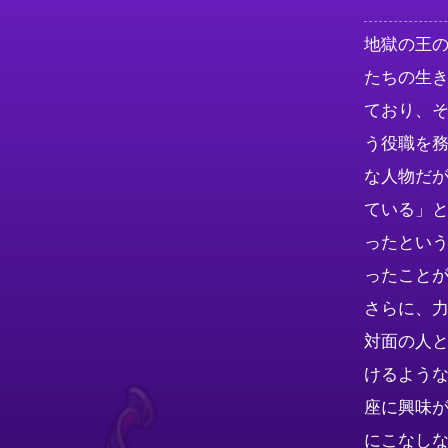
地獄の王
たちの生
ており、
う役職を
な人物だ
ている」
ったとい
ったこと
さらに、
対面の人
けるよう
座に興味
にこなし