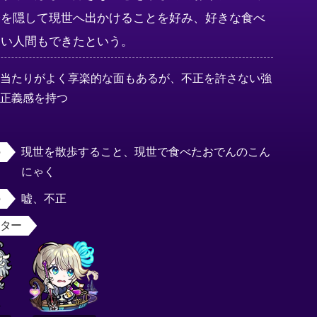
分を隠して現世へ出かけることを好み、好きな食べ
良い人間もできたという。
人当たりがよく享楽的な面もあるが、不正を許さない強
い正義感を持つ
男
現世を散歩すること、現世で食べたおでんのこん
にゃく
嘘、不正
スター