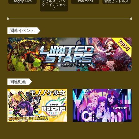
Angely Diva
デビルズ・パン
Two for all
背徳ピストルズ
ク・インフェル
ノ
関連イベント
関連動画