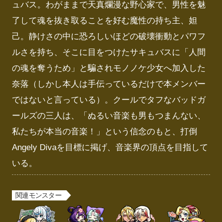
ュバス。わがままで天真爛漫な野心家で、男性を魅
了して魂を抜き取ることを好む魔性の持ち主、妲
己。静けさの中に恐ろしいほどの破壊衝動とパワフ
ルさを持ち、そこに目をつけたサキュバスに「人間
の魂を奪うため」と騙されモノノケ少女へ加入した
奈落（しかし本人は手伝っているだけで本メンバー
ではないと言っている）。クールでタフなバッドガ
ールズの三人は、「ぬるい音楽も男もつまんない、
私たちが本当の音楽！」という信念のもと、打倒
Angely Divaを目標に掲げ、音楽界の頂点を目指して
いる。
関連モンスター