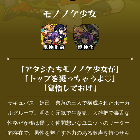
モノノケ少女
獣神化前
獣神化
「アタシたちモノノケ少女が」

「トップを獲っちゃうよ♡」

「覚悟しておけ」
サキュバス、妲己、奈落の三人で構成されたボーカ
ルグループ。明るく元気で生意気、大雑把で毒舌な
性格だが根は優しく仲間想いなユニットのリーダー
的存在で、男性を魅了する力のある歌声を持つサキ