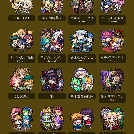
CALEzMA
東方萌萌美人
カルマロックス
アンドロイドダ
ター
イナー
ヤバい女子高生
マジカル☆メル
さよならグラビ
キル×ユア×アイ
たち、
ルンず
ティ
ドル
えび天娘。
骸
終末運命共同隊
幕末リザレクシ
ョン