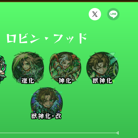
ロビン・フッド
前
進化
神化
獣神化
獣神化･改