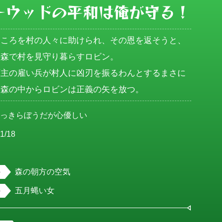
ーウッドの平和は俺が守る！
ところを村の人々に助けられ、その恩を返そうと、
森で村を見守り暮らすロビン。

領主の雇い兵が村人に凶刃を振るわんとするまさに
、森の中からロビンは正義の矢を放つ。
ぶっきらぼうだが心優しい
1/18
男
森の朝方の空気
五月蝿い女