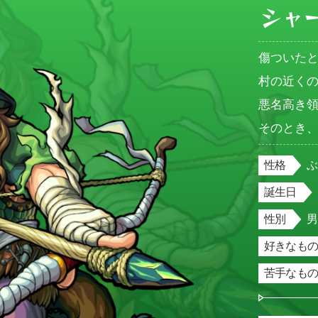
シャ
傷ついた
村の近くの
悪名高き
そのとき
性格
誕生日
性別
好きなもの
苦手なもの