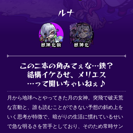
ルナ
獣神化前
獣神化
この二本の角みてぇな…鋏？

結構イケるぜ、メリエス

…って聞いちゃいねぇ♪
月から地球へとやってきた月の女神。突飛で破天荒
な言動と、誰も読むことができない予想の斜め上を
いく思考が特徴で、暗がりの生活に慣れているせい
で急な明るさを苦手としており、そのため常時サン