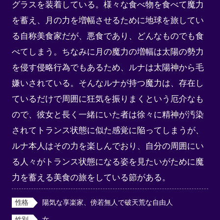
グラスを装着している。様々な食べ物を食べて魔力
を蓄え、月の力を増幅させるために地球を旅してい
る自称美食家だが、悪食であり、どんなものでも食
べてしまう。ちなみに月の魔力の増幅は太陽の勢力
を侵す侵略行為でもあるため、ルナは太陽神から毛
嫌いされている。そんなルナが持つ魔力は、存在し
ているだけで周囲に狂気を振りまくという厄介なも
ので、彼女と長く一緒にいた者は徐々に精神が汚染
されてトランス状態に似た感覚に陥ってしまうが、
ルナ本人はその力を楽しんでおり、自分の周囲にい
る人々がトランス状態になる姿を見たいがために魔
力を蓄える美食の旅をしている節がある。
性格
陽気な享楽家、傍若無人で破天荒な自由人
性別
女