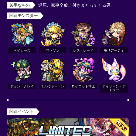
苦手なもの
退屈、家事全般、付きまとってくる男
関連モンスター
ベイカーズ
ワトソン
レストレード
モリアーティ
ジョン・クレイ
ミルヴァートン
ロイロット博士
アイリーン・ア
ドラー
関連イベント