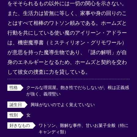
をそそられるもの以外には一切の関心を示さない。
また、生活力は皆無に等しく、家事や身の回りのこ
とはすべて相棒のワトソン頼みである。ホームズと
行動を共にしている使い魔のアイリーン・アドラー
は、機密魔導書（ミスティリオン・グリモワール）
が意思を持った魔導生物であり、「謎の解明」が自
身のエネルギーとなるため、ホームズと契約を交わ
して彼女の捜査に力を貸している。
性格
クールな理屈屋。飽き性でだらしないが、根は正義感
が強く、義理堅い
誕生日
興味がないのでよく覚えていない
性別
女
好きなもの
ワトソン、難解な事件、甘いお菓子全般（特に
キャンディ類）