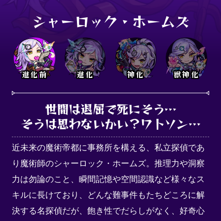
シャーロック・ホームズ
進化前
進化
神化
獣神化
世間は退屈で死にそう…

そうは思わないかい？ワトソン…
近未来の魔術帝都に事務所を構える、私立探偵であ
り魔術師のシャーロック・ホームズ。推理力や洞察
力は勿論のこと、瞬間記憶や空間認識など様々なス
キルに長けており、どんな難事件もたちどころに解
決する名探偵だが、飽き性でだらしがなく、好奇心