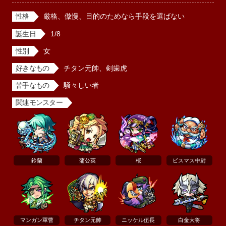
性格
厳格、傲慢、目的のためなら手段を選ばない
誕生日
1/8
性別
女
好きなもの
チタン元帥、剣歯虎
苦手なもの
騒々しい者
関連モンスター
鈴蘭
蒲公英
桜
ビスマス中尉
マンガン軍曹
チタン元帥
ニッケル伍長
白金大将