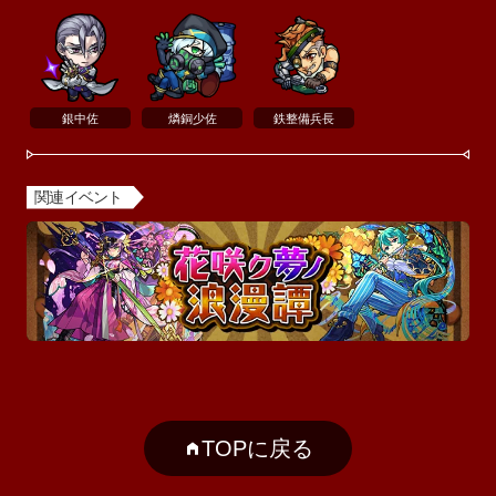
銀中佐
燐銅少佐
鉄整備兵長
関連イベント
TOPに戻る