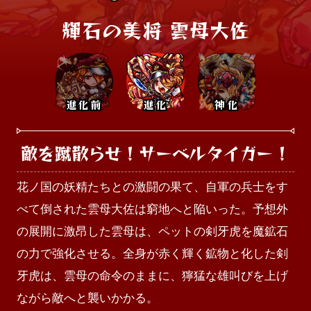
輝石の美将 雲母大佐
進化前
進化
神化
敵を蹴散らせ！サーベルタイガー！
花ノ国の妖精たちとの激闘の果て、自軍の兵士をす
べて倒された雲母大佐は窮地へと陥いった。予想外
の展開に激昂した雲母は、ペットの剣牙虎を魔鉱石
の力で強化させる。全身が赤く輝く鉱物と化した剣
牙虎は、雲母の命令のままに、獰猛な雄叫びを上げ
ながら敵へと襲いかかる。