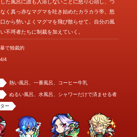
かした風呂に誰も入浴しないことに怒り心頭し、つ
はなく真っ赤なマグマを吐き始めたカラカラ帝。怒
に口から勢いよくマグマを飛び散らせて、自分の風
ない不埒者たちに制裁を加えていく。
横暴で独裁的
4/4
男
熱い風呂、一番風呂、コーヒー牛乳
ぬるい風呂、水風呂、シャワーだけで済ませる者
スター