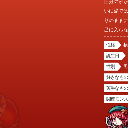
自分の沸
いに湯で
りのまま
呂に入ら
性格
誕生日
性別
好きなもの
苦手なもの
関連モン