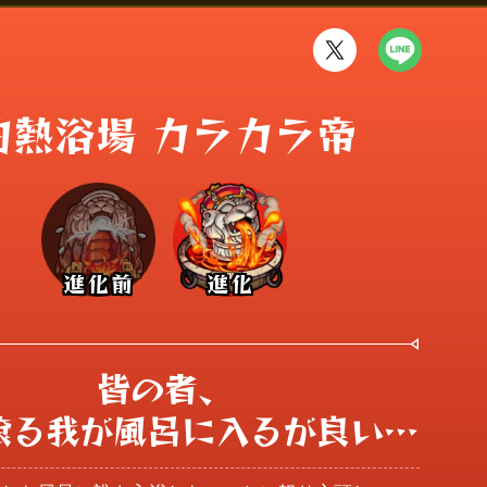
灼熱浴場 カラカラ帝
進化前
進化
皆の者、

滾る我が風呂に入るが良い…