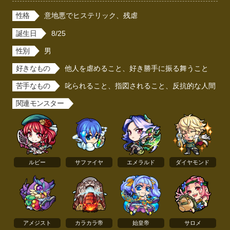
性格
意地悪でヒステリック、残虐
誕生日
8/25
性別
男
好きなもの
他人を虐めること、好き勝手に振る舞うこと
苦手なもの
叱られること、指図されること、反抗的な人間
関連モンスター
ルビー
サファイヤ
エメラルド
ダイヤモンド
アメジスト
カラカラ帝
始皇帝
サロメ