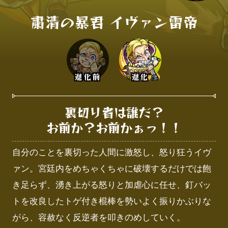
粛清の暴君 イヴァン雷帝
進化前
進化
裏切り者は誰だ？

お前か？お前かぁっ！！
自分のことを裏切った人間に激怒し、怒り狂うイヴ
ァン。宮廷内をめちゃくちゃに破壊するだけでは飽
き足らず、湧き上がる怒りと加虐心に任せ、釘バッ
トを改良したトゲ付き棍棒を勢いよく振りかぶりな
がら、容赦なく反逆者を叩きのめしていく。