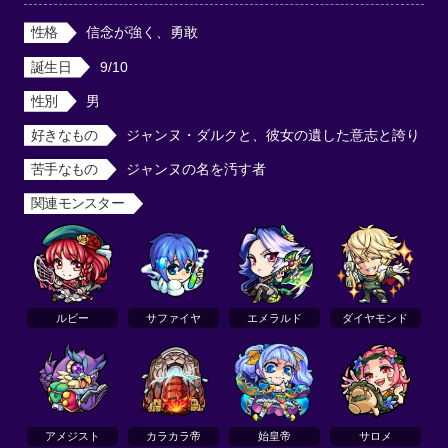
性格
信念が強く、勇敢
誕生日
9/10
性別
男
好きなもの
ジャンヌ・ダルクと、彼女の遺した意志と誇り
苦手なもの
ジャンヌの名を汚す者
関連モンスター
ルビー
サファイヤ
エメラルド
ダイヤモンド
アメジスト
カラカラ帝
始皇帝
サロメ