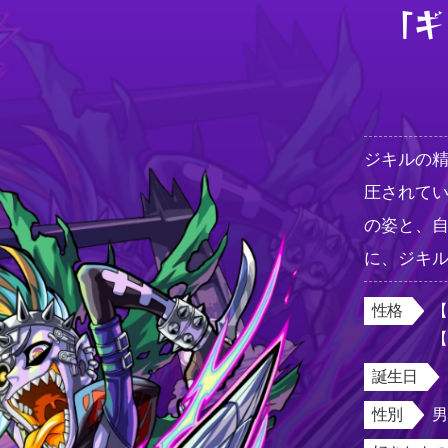
「ギ
ジキルの
圧されて
の姿と、
に、ジキ
性格
【
誕生日
性別