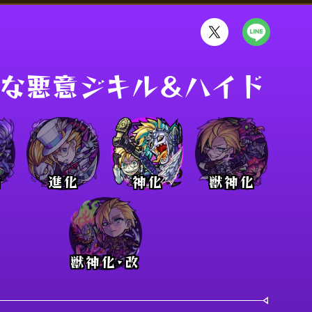
な悪意ジキル＆ハイド
前
進化
神化
獣神化
獣神化･改