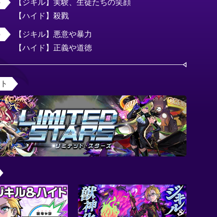
【ジキル】実験、生徒たちの笑顔

【ハイド】殺戮
【ジキル】悪意や暴力

【ハイド】正義や道徳
ント