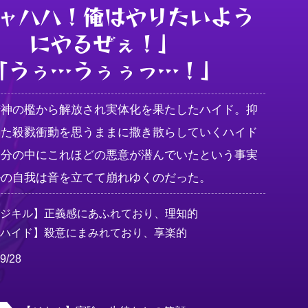
ャハハ！俺はやりたいよう

にやるぜぇ！」

「うぅ…うぅぅっ…！」
精神の檻から解放され実体化を果たしたハイド。抑
いた殺戮衝動を思うままに撒き散らしていくハイド
自分の中にこれほどの悪意が潜んでいたという事実
ルの自我は音を立てて崩れゆくのだった。
ジキル】正義感にあふれており、理知的

【ハイド】殺意にまみれており、享楽的
9/28
男