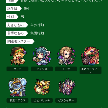
性格
普段は感情の起伏がないがキレると手がつけられない
誕生日
9/4
性別
男
好きなもの
単独行動
苦手なもの
集団行動
関連モンスター
ダリア
アイリス
ローザ
美帝ジラフィー
ヌ
覇王コアラス
カピバリッチ
ゼブライザー