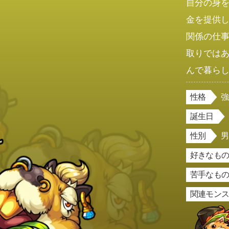
自分の身
金を提供
関係の仕
取りでは
んで暮ら
性格
誕生日
性別
好きなもの
苦手なもの
関連モン