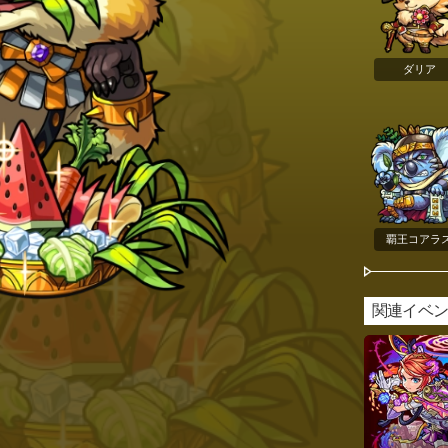
ダリア
覇王コアラ
関連イベ