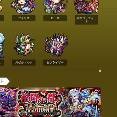
アイリス
ローザ
美帝ジラフィー
ヌ
ス
ガゼルボルト
ゼブライザー
ント