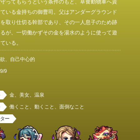
を守ってもらうという条件のもと、草食動物軍へ資
している金持ちの御曹司。父はアンダーグラウンド
事を取り仕切る幹部であり、その一人息子のため跡
あるが、一切働かずその金を湯水のように使って遊
している。
強欲、自己中心的
9/9
男
金、美女、温泉
働くこと、動くこと、面倒なこと
スター