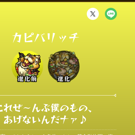
カピバリッチ
進化前
進化
これぜ～んぶ僕のもの、

あげないんだナァ♪