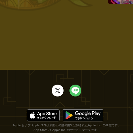
Apple および Apple ロゴは米国その他の国で登録されたApple Inc. の商標です。
App Store は Apple Inc. のサービスマークです。