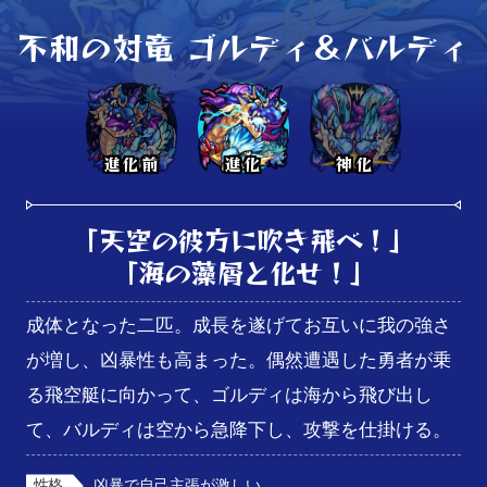
不和の対竜 ゴルディ＆バルディ
進化前
進化
神化
「天空の彼方に吹き飛べ！」

「海の藻屑と化せ！」
成体となった二匹。成長を遂げてお互いに我の強さ
が増し、凶暴性も高まった。偶然遭遇した勇者が乗
る飛空艇に向かって、ゴルディは海から飛び出し
て、バルディは空から急降下し、攻撃を仕掛ける。
性格
凶暴で自己主張が激しい