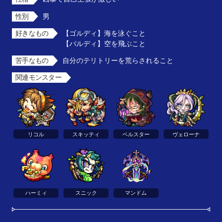
性別
男
好きなもの
【ゴルディ】海を泳ぐこと

【バルディ】空を飛ぶこと
苦手なもの
自分のテリトリーを荒らされること
関連モンスター
リコル
スキッティ
ベルスター
ヴェローナ
ハーミィ
スニック
マンドム