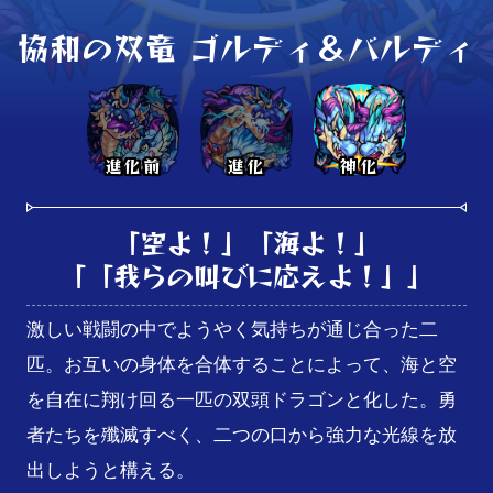
協和の双竜 ゴルディ＆バルディ
進化前
進化
神化
「空よ！」「海よ！」

「「我らの叫びに応えよ！」」
激しい戦闘の中でようやく気持ちが通じ合った二
匹。お互いの身体を合体することによって、海と空
を自在に翔け回る一匹の双頭ドラゴンと化した。勇
者たちを殲滅すべく、二つの口から強力な光線を放
出しようと構える。