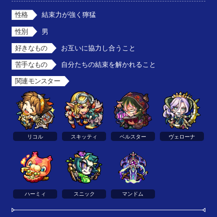
性格
結束力が強く獰猛
性別
男
好きなもの
お互いに協力し合うこと
苦手なもの
自分たちの結束を解かれること
関連モンスター
リコル
スキッティ
ベルスター
ヴェローナ
ハーミィ
スニック
マンドム