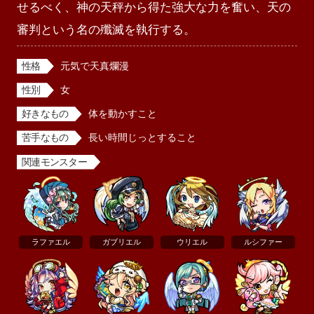
せるべく、神の天秤から得た強大な力を奮い、天の
審判という名の殲滅を執行する。
性格
元気で天真爛漫
性別
女
好きなもの
体を動かすこと
苦手なもの
長い時間じっとすること
関連モンスター
ラファエル
ガブリエル
ウリエル
ルシファー