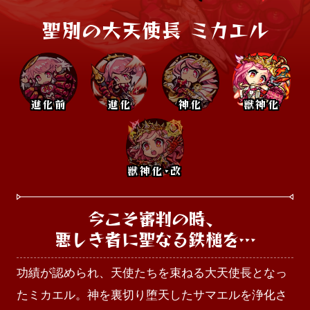
聖別の大天使長 ミカエル
進化前
進化
神化
獣神化
獣神化･改
今こそ審判の時、

悪しき者に聖なる鉄槌を…
功績が認められ、天使たちを束ねる大天使長となっ
たミカエル。神を裏切り堕天したサマエルを浄化さ