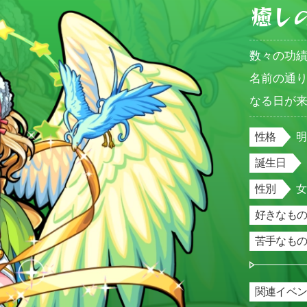
癒し
数々の功
名前の通
なる日が
性格
誕生日
性別
好きなもの
苦手なもの
関連イベ