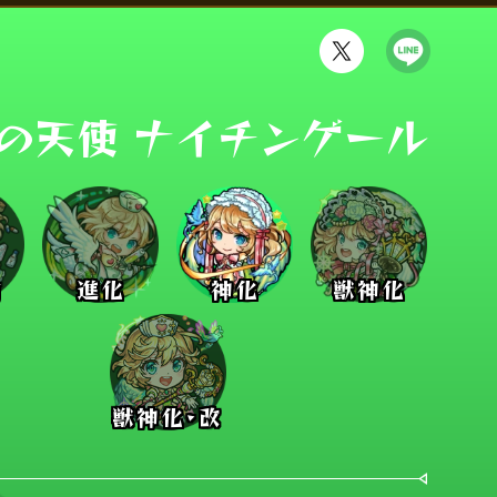
の天使 ナイチンゲール
前
進化
神化
獣神化
獣神化･改