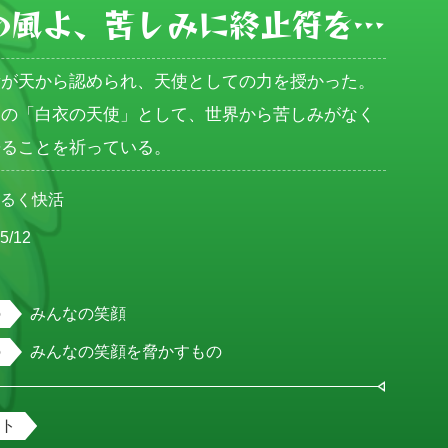
の風よ、苦しみに終止符を…
績が天から認められ、天使としての力を授かった。
りの「白衣の天使」として、世界から苦しみがなく
来ることを祈っている。
明るく快活
5/12
女
みんなの笑顔
みんなの笑顔を脅かすもの
ント