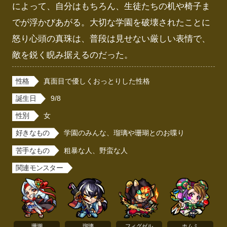
によって、自分はもちろん、生徒たちの机や椅子ま
でが浮かびあがる。大切な学園を破壊されたことに
怒り心頭の真珠は、普段は見せない厳しい表情で、
敵を鋭く睨み据えるのだった。
性格
真面目で優しくおっとりした性格
誕生日
9/8
性別
女
好きなもの
学園のみんな、瑠璃や珊瑚とのお喋り
苦手なもの
粗暴な人、野蛮な人
関連モンスター
珊瑚
瑠璃
フィグゼル
ホムミ