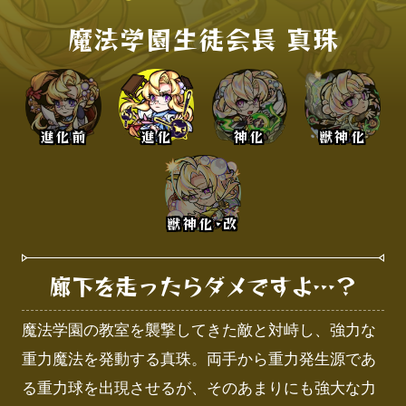
魔法学園生徒会長 真珠
進化前
進化
神化
獣神化
獣神化･改
廊下を走ったらダメですよ…？
魔法学園の教室を襲撃してきた敵と対峙し、強力な
重力魔法を発動する真珠。両手から重力発生源であ
る重力球を出現させるが、そのあまりにも強大な力