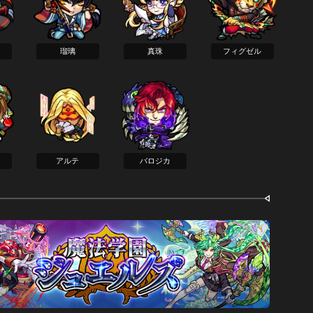
瑠璃
真珠
フィグゼル
アルテ
バロジカ