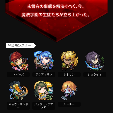
宝石の力を宿した者たちが住む国、ジュエルズ帝国。 帝国が有する魔法学園には、才気あふれる学
登場モンスター
トパーズ
アクアマリン
シトリン
シュライミ
キョウ・リンポ
ジュジュ・アロ
ルーチー
ー
メロ