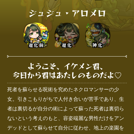
ジュジュ・アロメロ
進化前
進化
神化
ようこそ、イケメン君、

今日から君はあたしのものだよ♡
死者を蘇らせる呪術を究めたネクロマンサーの少
女。引きこもりがちで人付き合いが苦手であり、生
者は裏切るが自分の術によって蘇った死者は裏切ら
ないという考えのもと、容姿端麗な男性だけをアン
デッドとして蘇らせて自分に従わせ、地上の楽園を