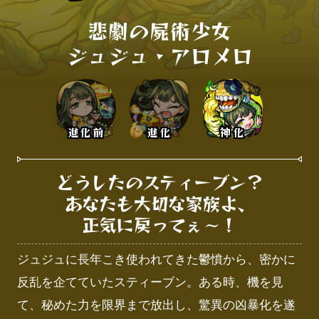
悲劇の屍術少女

ジュジュ・アロメロ
進化前
進化
神化
どうしたのスティーブン？

あなたも大切な家族よ、

正気に戻ってぇ～！
ジュジュに長年こき使われてきた鬱憤から、密かに
反乱を企てていたスティーブン。ある時、機を見
て、秘めた力を限界まで放出し、驚異の凶暴化を遂