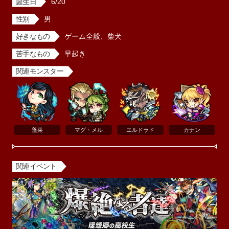
誕生日
6/20
性別
男
好きなもの
ゲーム全般、柴犬
苦手なもの
早起き
関連モンスター
蓬莱
マグ・メル
エルドラド
カナン
関連イベント