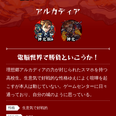
アルカディア
神化前
神化
電脳世界で勝負といこうか！
理想郷アルカディアの力が封じられたスマホを持つ
高校生。生意気で好戦的な性格ゆえによく喧嘩を起
こすが本人は動じていない。ゲームセンターに日々
通っており、自分の城のように思っている。
性格
生意気で好戦的