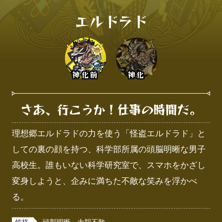
エルドラド
神化前
神化
さあ、行こうか！仕事の時間だ。
理想郷エルドラドの力を使う「怪盗エルドラド」と
しての裏の顔を持つ、科学部所属の頭脳明晰な男子
高校生。誰もいない科学研究室で、スマホをかざし
変身しようと、企みに満ちた不敵な笑みを浮かべ
る。