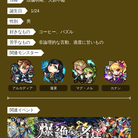
性格
頭脳明晰、大胆不敵
誕生日
1/24
性別
男
好きなもの
コーヒー、パズル
苦手なもの
非論理的な言動、過度に甘いもの
関連モンスター
アルカディア
蓬莱
マグ・メル
カナン
関連イベント