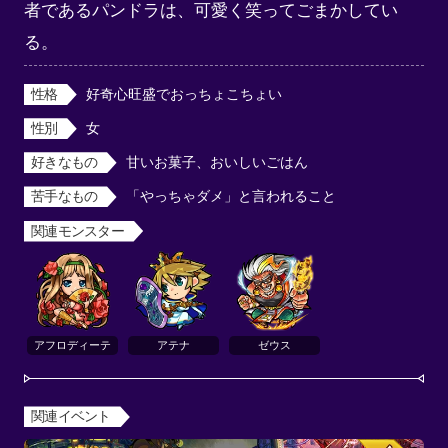
者であるパンドラは、可愛く笑ってごまかしてい
る。
性格
好奇心旺盛でおっちょこちょい
性別
女
好きなもの
甘いお菓子、おいしいごはん
苦手なもの
「やっちゃダメ」と言われること
関連モンスター
アフロディーテ
アテナ
ゼウス
関連イベント