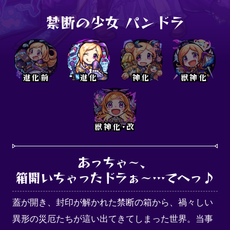
禁断の少女 パンドラ
進化前
進化
神化
獣神化
獣神化･改
あっちゃ～、

箱開いちゃったドラぁ～…てへっ♪
蓋が開き、封印が解かれた禁断の箱から、禍々しい
異形の災厄たちが這い出てきてしまった世界。当事