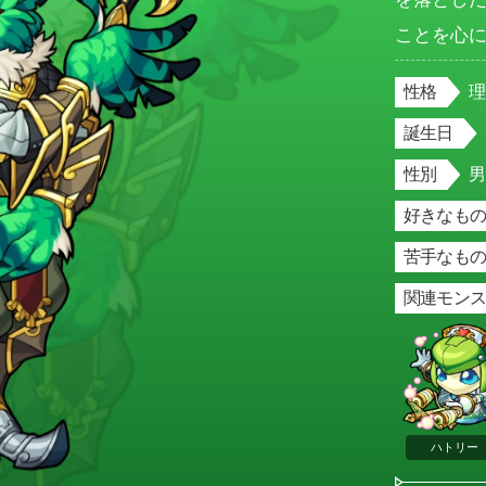
ことを心
性格
誕生日
性別
好きなもの
苦手なもの
関連モン
ハトリー