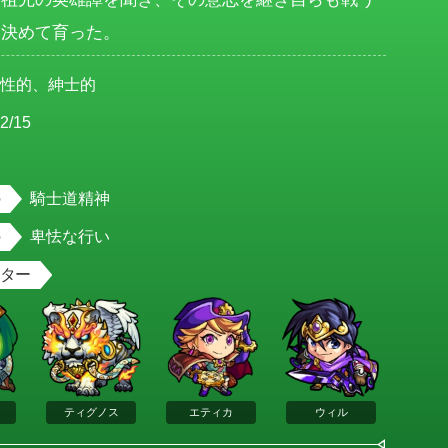
に決めて育った。
理性的、紳士的
2/15
男
騎士道精神
卑怯な行い
スター
ティグノス
エティカ
ウィル