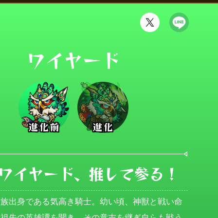
ワイヤード
進化前
進化
ワイヤード、推して参る！
貴族出身である気高き騎士。幼い頃、神獣と戦い命
た祖先の英雄譚を聞き、その意志を継ぎ自らも戦う