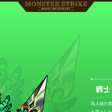
戦士
鳥人族の
を落とし