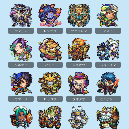
テンリン
ロシーダ
ツァイロン
アスト
リルディ
パンニ
レキオウ
ルウ・イン
トウマ・リー
ロッコウ
タオダオ
ゲルナンド