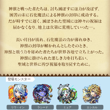
遥か昔、地上には、 神々に祝福された美しい聖域が存在した。 そこには気高き神獣が住まい、 聖
登場モンスター
リウ・イン
ラシード
ミュア
エシカル