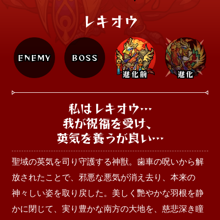
レキオウ
ENEMY
BOSS
進化前
進化
私はレキオウ…

我が祝福を受け、

英気を養うが良い…
聖域の英気を司り守護する神獣。歯車の呪いから解
放されたことで、邪悪な悪気が消え去り、本来の
神々しい姿を取り戻した。美しく艷やかな羽根を静
かに閉じて、実り豊かな南方の大地を、慈悲深き瞳