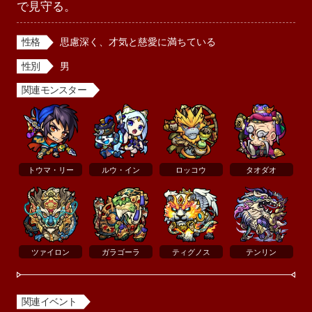
で見守る。
性格
思慮深く、才気と慈愛に満ちている
性別
男
関連モンスター
トウマ・リー
ルウ・イン
ロッコウ
タオダオ
ツァイロン
ガラゴーラ
ティグノス
テンリン
関連イベント