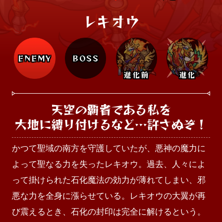
レキオウ
ENEMY
BOSS
進化前
進化
天空の覇者である私を

大地に縛り付けるなど…許さぬぞ！
かつて聖域の南方を守護していたが、悪神の魔力に
よって聖なる力を失ったレキオウ。過去、人々によ
って掛けられた石化魔法の効力が薄れてしまい、邪
悪な力を全身に漲らせている。レキオウの大翼が再
び震えるとき、石化の封印は完全に解けるという。