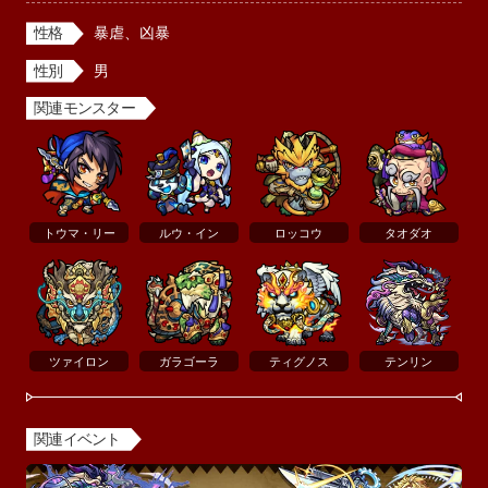
性格
暴虐、凶暴
性別
男
関連モンスター
トウマ・リー
ルウ・イン
ロッコウ
タオダオ
ツァイロン
ガラゴーラ
ティグノス
テンリン
関連イベント