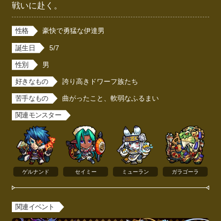
戦いに赴く。
性格
豪快で勇猛な伊達男
誕生日
5/7
性別
男
好きなもの
誇り高きドワーフ族たち
苦手なもの
曲がったこと、軟弱なふるまい
関連モンスター
ゲルナンド
セイミー
ミューラン
ガラゴーラ
関連イベント