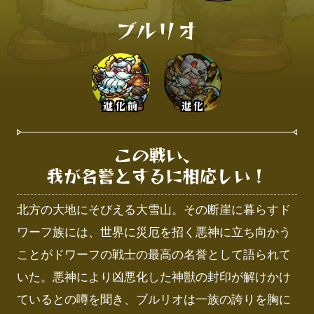
ブルリオ
進化前
進化
この戦い、

我が名誉とするに相応しい！
北方の大地にそびえる大雪山。その断崖に暮らすド
ワーフ族には、世界に災厄を招く悪神に立ち向かう
ことがドワーフの戦士の最高の名誉として語られて
いた。悪神により凶悪化した神獣の封印が解けかけ
ているとの噂を聞き、ブルリオは一族の誇りを胸に