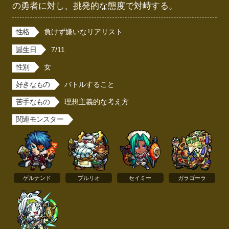
の勇者に対し、挑発的な態度で対峙する。
性格
負けず嫌いなリアリスト
誕生日
7/11
性別
女
好きなもの
バトルすること
苦手なもの
理想主義的な考え方
関連モンスター
ゲルナンド
ブルリオ
セイミー
ガラゴーラ