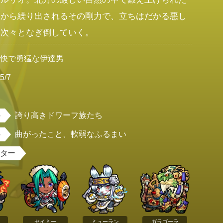
体から繰り出されるその剛力で、立ちはだかる悪し
を次々となぎ倒していく。
豪快で勇猛な伊達男
5/7
男
誇り高きドワーフ族たち
曲がったこと、軟弱なふるまい
スター
セイミー
ミューラン
ガラゴーラ