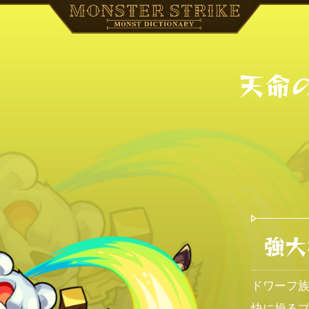
天命
強大
ドワーフ
快に操る