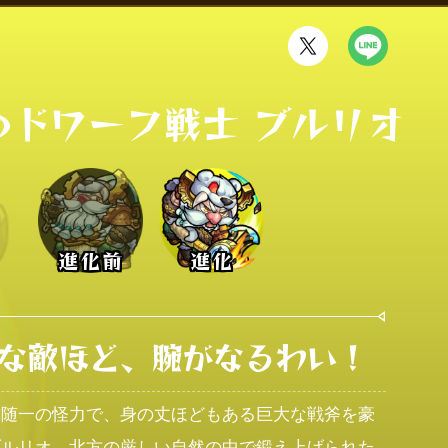
のドワーフ戦士 ブルリオ
進化前
進化
な敵ほど、腕がなるわい！
族随一の怪力で、身の丈ほどもある巨大な戦斧を豪
ブルリオ。北方の厳しい自然の中で鍛え上げられた