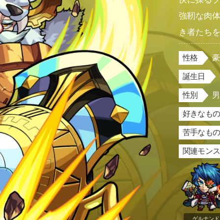
強靭な肉
き者たち
性格
誕生日
性別
好きなもの
苦手なもの
関連モン
ゲルナンド