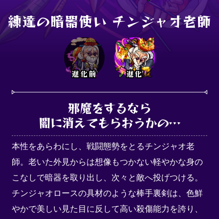
練達の暗器使い チンジャオ老師
進化前
進化
邪魔をするなら

闇に消えてもらおうかの…
本性をあらわにし、戦闘態勢をとるチンジャオ老
師。老いた外見からは想像もつかない軽やかな身の
こなしで暗器を取り出し、次々と敵へ投げつける。
チンジャオロースの具材のような棒手裏剣は、色鮮
やかで美しい見た目に反して高い殺傷能力を誇り、