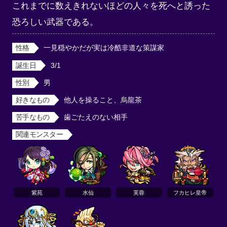
これまでに数えきれないほどの人々を死へと誘った
恐ろしい武器である。
性格
一見穏やかだが実は冷酷非道な策謀家
誕生日
3/1
性別
男
好きなもの
他人を操ること、烏龍茶
苦手なもの
歯ごたえのない相手
関連モンスター
紫苑
水仙
芙蓉
フカヒレ皇帝