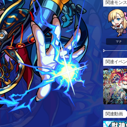
関連モン
マナ
関連イベ
関連動画