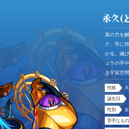
永久(
真の力を
ク。手に
がる。滅
ュラの手
る宇宙空
性格
誕生日
性別
苦手なもの