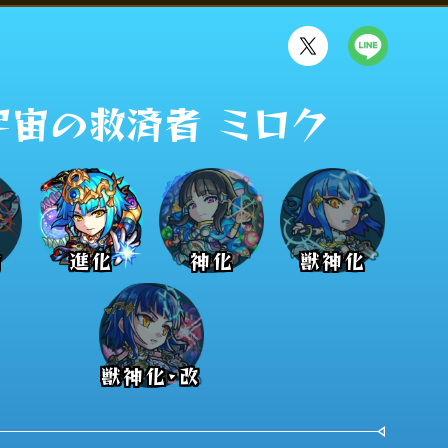
宇宙の救済者 ミロク
前
進化
神化
獣神化
獣神化･改