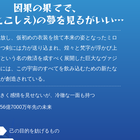
因果の果てで、

とこしえ)の夢を見るがいい…
解放し、仮初めの衣装を捨て本来の姿となったミロ
持つ剣には力が送り込まれ、煌々と梵字が浮かび上
びという名の救済を成すべく展開した巨大なヴァジ
中には、この宇宙のすべてを飲み込むための新たな
間が創造されている。
大きく感情を見せないが、冷徹な一面も持つ
56億7000万年先の未来
女
己の目的を妨げるもの