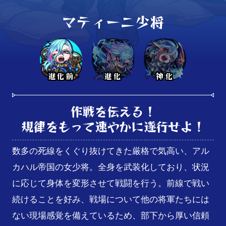
マティーニ少将
進化前
進化
神化
作戦を伝える！

規律をもって速やかに遂行せよ！
数多の死線をくぐり抜けてきた厳格で気高い、アル
カハル帝国の女少将。全身を武装化しており、状況
に応じて身体を変形させて戦闘を行う。前線で戦い
続けることを好み、戦場について他の将軍たちには
ない現場感覚を備えているため、部下から厚い信頼