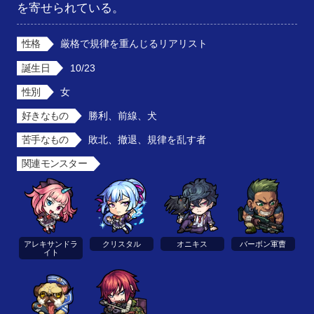
を寄せられている。
性格
厳格で規律を重んじるリアリスト
誕生日
10/23
性別
女
好きなもの
勝利、前線、犬
苦手なもの
敗北、撤退、規律を乱す者
関連モンスター
アレキサンドラ
クリスタル
オニキス
バーボン軍曹
イト