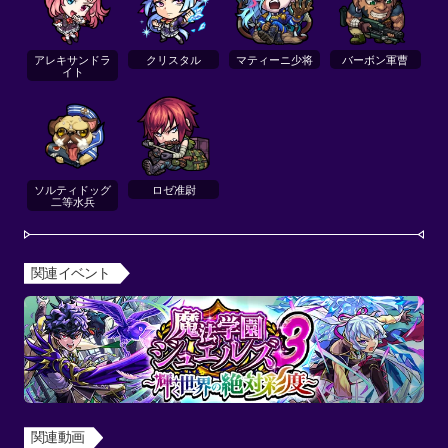
アレキサンドラ
クリスタル
マティーニ少将
バーボン軍曹
イト
ソルティドッグ
ロゼ准尉
二等水兵
関連イベント
関連動画