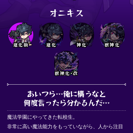
オニキス
進化前
進化
神化
獣神化
獣神化･改
あいつら…俺に構うなと

何度言ったら分かるんだ…
魔法学園にやってきた転校生。

非常に高い魔法能力をもっていながら、人から注目