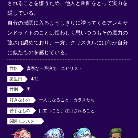
されることを嫌うため、他人と距離をとって実力を
隠している。

自分の派閥に入るようしきりに誘ってくるアレキサ
ンドライトのことは煩わしく思いつつもその魔力の
強さは認めており、一方、クリスタルには何か自分
に似たものを感じている。
性格
寡黙な一匹狼で、ニヒリスト
誕生日
4/11
性別
男
好きなもの
一人になること、カラスたち
苦手なもの
目立つこと、注目されること
関連モンスター