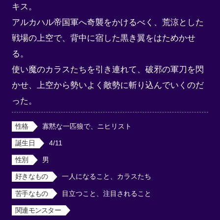
キス。

アルカハル帝国軍へ奇襲をかけるべく、荒涼とした
戦場の上空で、背中に宿した黒き翼をはためかせ
る。

使い魔のカラスたちを引き連れて、破邪の軍刀を閃
かせ、上空から勢いよく敵勢に斬り込んでいくのだ
った。
性格
寡黙な一匹狼で、ニヒリスト
誕生日
4/11
性別
男
好きなもの
一人になること、カラスたち
苦手なもの
目立つこと、注目されること
関連モンスター