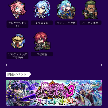
アレキサンドラ
クリスタル
マティーニ少将
バーボン軍曹
イト
ソルティドッグ
ロゼ准尉
二等水兵
関連イベント