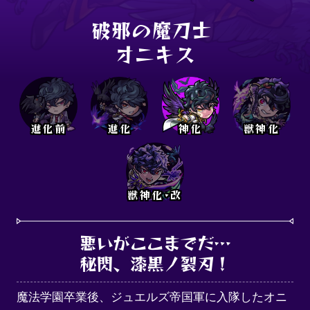
破邪の魔刀士 

オニキス
進化前
進化
神化
獣神化
獣神化･改
悪いがここまでだ…

秘閃、漆黒ノ裂刃！
魔法学園卒業後、ジュエルズ帝国軍に入隊したオニ