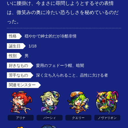
いに腰掛け、今まさに尋問しようとするその表情
は、微笑みの奥に冷たい恐ろしさを秘めているのだ
った。
性格
穏やかで紳士的だが冷酷非情
誕生日
1/18
性別
男
好きなもの
愛用のフェドーラ帽、暗闇
苦手なもの
深く立ち入られること、品性に欠ける者
関連モンスター
アリナ
パーシィ
クエリー
ノヴァリオン