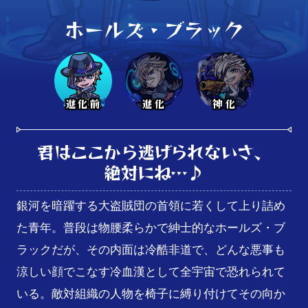
ホールズ・ブラック
進化前
進化
神化
君はここから逃げられないさ、

絶対にね…♪
銀河を暗躍する大盗賊団の首領に若くして上り詰め
た青年。普段は物腰柔らかで紳士的なホールズ・ブ
ラックだが、その内面は冷酷非道で、どんな悪事も
涼しい顔でこなす冷血漢として全宇宙で恐れられて
いる。敵対組織の人物を椅子に縛り付けてその向か