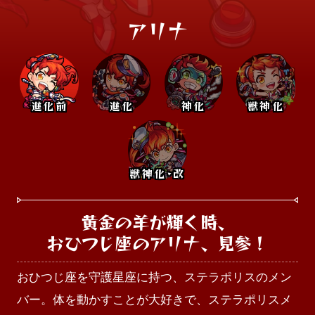
アリナ
進化前
進化
神化
獣神化
獣神化･改
黄金の羊が輝く時、

おひつじ座のアリナ、見参！
おひつじ座を守護星座に持つ、ステラポリスのメン
バー。体を動かすことが大好きで、ステラポリスメ