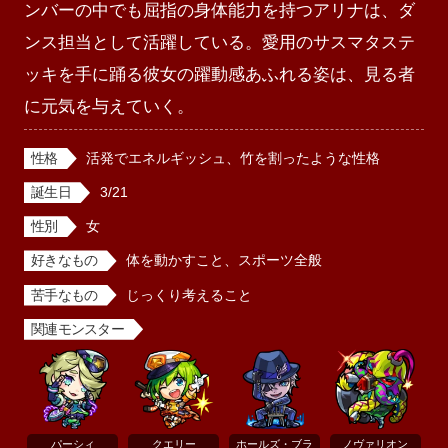
ンバーの中でも屈指の身体能力を持つアリナは、ダ
ンス担当として活躍している。愛用のサスマタステ
ッキを手に踊る彼女の躍動感あふれる姿は、見る者
に元気を与えていく。
性格
活発でエネルギッシュ、竹を割ったような性格
誕生日
3/21
性別
女
好きなもの
体を動かすこと、スポーツ全般
苦手なもの
じっくり考えること
関連モンスター
パーシィ
クエリー
ホールズ・ブラ
ノヴァリオン