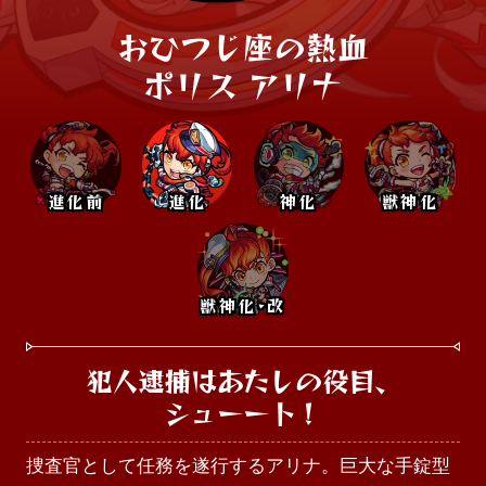
おひつじ座の熱血

ポリス アリナ
進化前
進化
神化
獣神化
獣神化･改
犯人逮捕はあたしの役目、

シューート！
捜査官として任務を遂行するアリナ。巨大な手錠型