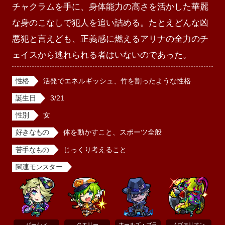
チャクラムを手に、身体能力の高さを活かした華麗
な身のこなしで犯人を追い詰める。たとえどんな凶
悪犯と言えども、正義感に燃えるアリナの全力のチ
ェイスから逃れられる者はいないのであった。
性格
活発でエネルギッシュ、竹を割ったような性格
誕生日
3/21
性別
女
好きなもの
体を動かすこと、スポーツ全般
苦手なもの
じっくり考えること
関連モンスター
パーシィ
クエリー
ホールズ・ブラ
ノヴァリオン