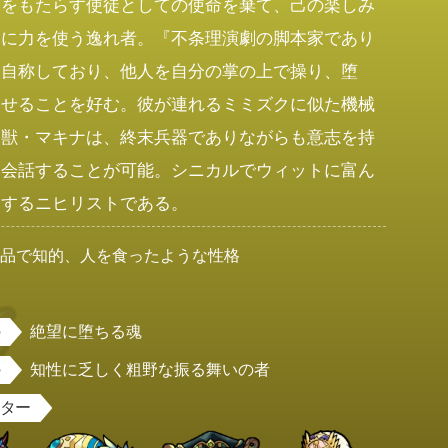
末をもたらす使徒としての使命を棄て、己の楽しみ
けに力を使う逸れ者。『不条理演劇の脚本家であり
を自称しており、他人を自分の掌の上で操り、堕
させることを好む。彼が連れるミミズクに似た機械
幻獣・マキナは、終末兵器でありながらも意志を持
、会話することが可能。シニカルでウィットに富ん
をするニヒリストである。
上品で知的、人を食ったような性格
男
絶望に堕ちる魂
知性に乏しく粗野な振る舞いの者
スター