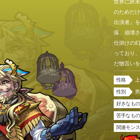
世界に終
のためだ
出演者』
落、崩壊
仕掛けの
っており
だ物言い
性格
性別
好きなもの
苦手なもの
関連モン