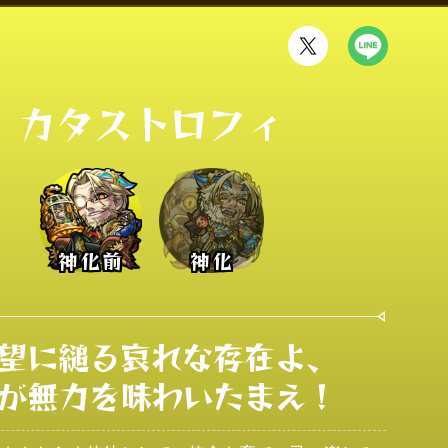
カタストロフィ
神化前
神化
望に縋る哀れな存在よ、

が無力を味わいたまえ！