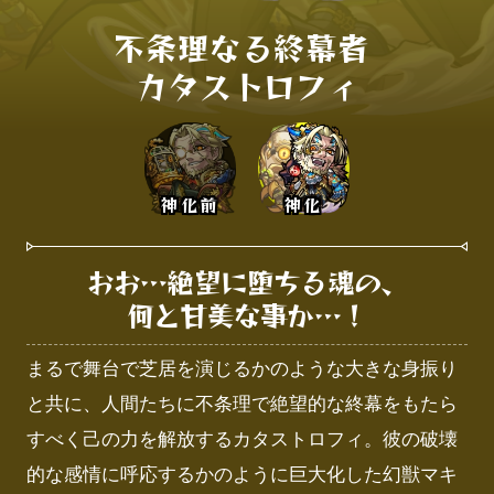
不条理なる終幕者 

カタストロフィ
神化前
神化
おお…絶望に堕ちる魂の、

何と甘美な事か…！
まるで舞台で芝居を演じるかのような大きな身振り
と共に、人間たちに不条理で絶望的な終幕をもたら
すべく己の力を解放するカタストロフィ。彼の破壊
的な感情に呼応するかのように巨大化した幻獣マキ