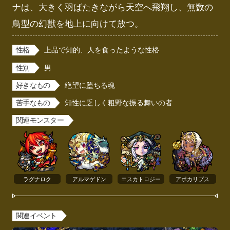
ナは、大きく羽ばたきながら天空へ飛翔し、無数の
鳥型の幻獣を地上に向けて放つ。
性格
上品で知的、人を食ったような性格
性別
男
好きなもの
絶望に堕ちる魂
苦手なもの
知性に乏しく粗野な振る舞いの者
関連モンスター
ラグナロク
アルマゲドン
エスカトロジー
アポカリプス
関連イベント