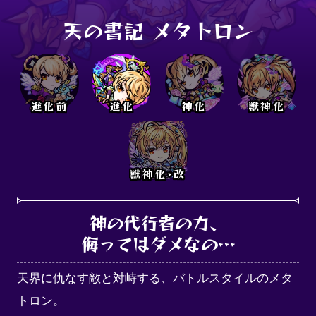
天の書記 メタトロン
進化前
進化
神化
獣神化
獣神化･改
神の代行者の力、

侮ってはダメなの…
天界に仇なす敵と対峙する、バトルスタイルのメタ
トロン。
