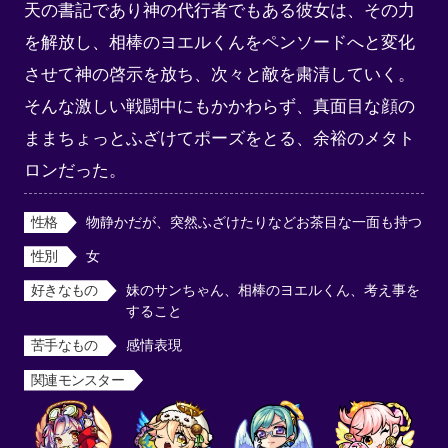
天の書記であり神の代行者でもある彼女は、その力
を解放し、相棒のヨエルくんをペンソードへと変化
させて神の啓示を放ち、次々と敵を粛清していく。

そんな激しい戦闘中にもかかわらず、真面目な顔の
ままちょっとふざけてポーズをとる、余裕のメタト
ロンだった。
性格
物静かだが、突然ふざけたりなどお茶目な一面も持つ
性別
女
好きなもの
妹のサンちゃん、相棒のヨエルくん、考え事を
すること
苦手なもの
感情表現
関連モンスター