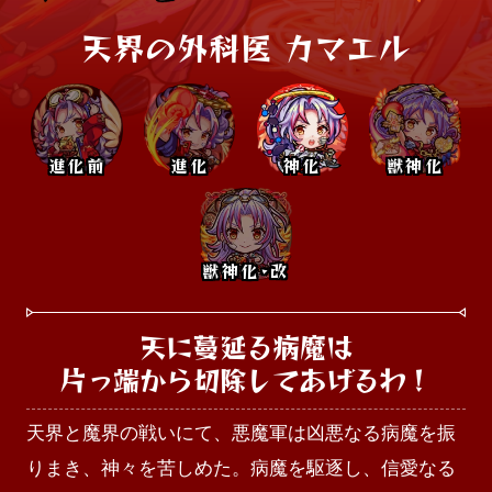
天界の外科医 カマエル
進化前
進化
神化
獣神化
獣神化･改
天に蔓延る病魔は

片っ端から切除してあげるわ！
天界と魔界の戦いにて、悪魔軍は凶悪なる病魔を振
りまき、神々を苦しめた。病魔を駆逐し、信愛なる