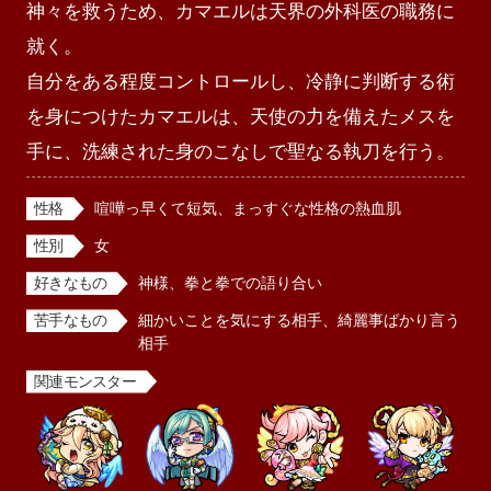
神々を救うため、カマエルは天界の外科医の職務に
就く。

自分をある程度コントロールし、冷静に判断する術
を身につけたカマエルは、天使の力を備えたメスを
手に、洗練された身のこなしで聖なる執刀を行う。
性格
喧嘩っ早くて短気、まっすぐな性格の熱血肌
性別
女
好きなもの
神様、拳と拳での語り合い
苦手なもの
細かいことを気にする相手、綺麗事ばかり言う
相手
関連モンスター