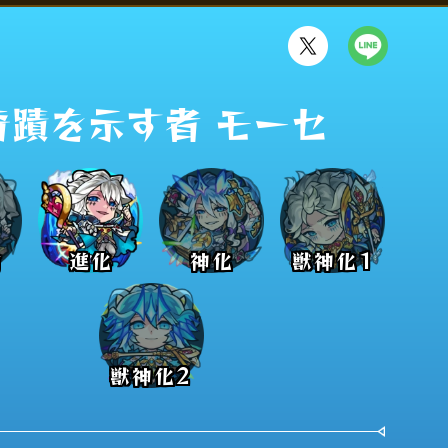
奇蹟を示す者 モーセ
前
進化
神化
獣神化1
獣神化2