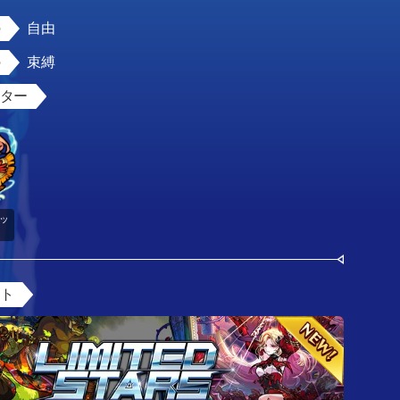
自由
束縛
スター
ッ
ント