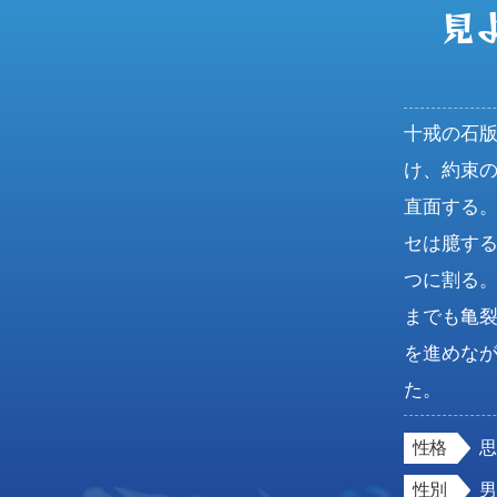
見
十戒の石
け、約束
直面する
セは臆す
つに割る
までも亀
を進めな
た。
性格
性別