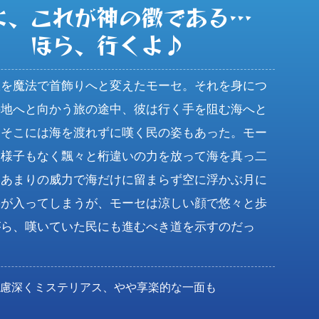
よ、これが神の徴である…

ほら、行くよ♪
版を魔法で首飾りへと変えたモーセ。それを身につ
の地へと向かう旅の途中、彼は行く手を阻む海へと
。そこには海を渡れずに嘆く民の姿もあった。モー
る様子もなく飄々と桁違いの力を放って海を真っ二
。あまりの威力で海だけに留まらず空に浮かぶ月に
裂が入ってしまうが、モーセは涼しい顔で悠々と歩
がら、嘆いていた民にも進むべき道を示すのだっ
思慮深くミステリアス、やや享楽的な一面も
男