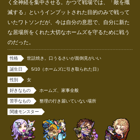
く全神経を集中させる。かつて戦場では、「敵を殲
滅する」というインプットされた目的のみで戦って
いたワトソンだが、今は自分の意思で、自分に新た
な居場所をくれた大切なホームズを守るために戦う
のだった。
性格
世話焼き。口うるさいが面倒見がいい
誕生日
5/10（ホームズに引き取られた日）
性別
女
好きなもの
ホームズ、家事全般
苦手なもの
整理の行き届いていない場所
関連モンスター