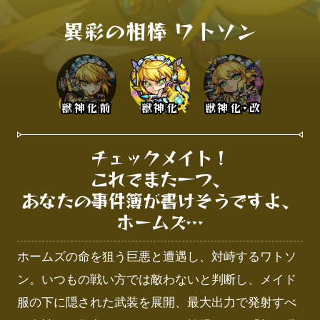
異彩の相棒 ワトソン
獣神化前
獣神化
獣神化･改
チェックメイト！

これでまた一つ、

あなたの事件簿が書けそうですよ、

ホームズ…
ホームズの命を狙う巨悪と遭遇し、対峙するワトソ
ン。いつもの戦い方では敵わないと判断し、メイド
服の下に隠された武装を展開、最大出力で発射すべ