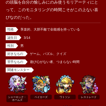
の頭脳を自分の愉しみにのみ使うモリアーティにと
って、このモニタリングの時間こそがこの上ない喜
びなのだった。
性格
享楽的、大胆不敵で全能感を持っている
誕生日
3/14
性別
男
好きなもの
ゲーム、パズル、クイズ
苦手なもの
遊び心がない者、つまらない時間
関連モンスター
シャーロック・
ベイカーズ
ワトソン
レストレード
ホームズ