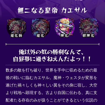
無二なる皇帝 カエサル
進化前
進化
神化
獣神化
俺以外の奴の勝利なんて、

白昼夢に過ぎねえんだよっ！！
数多の敵を打ち破り、世界を手中に収めるための最
後の戦いに臨むカエサル。魔神・ウェスタが変形を
遂げた禍々しくも神々しい翼をその身に宿し、大空
より戦地へ顕現する。古より自国に伝わる、真に支
配者たる存在のみが扱うことができるという伝説の