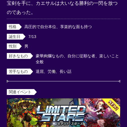
宝剣を手に、カエサルは大いなる勝利の一閃を放つ
のであった。
性格
高圧的で自分本位、享楽的な面も持つ
誕生日
7/13
性別
男
好きなもの
豪華絢爛なもの、自分に従順な者、楽しいこと
全般
苦手なもの
退屈、労働、長い話
関連イベント